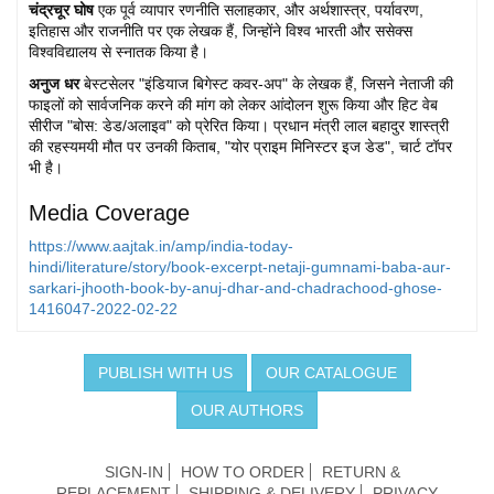
चंद्रचूर घोष
एक पूर्व व्यापार रणनीति सलाहकार, और अर्थशास्त्र, पर्यावरण,
इतिहास और राजनीति पर एक लेखक हैं, जिन्होंने विश्व भारती और ससेक्स
विश्वविद्यालय से स्नातक किया है।
अनुज धर
बेस्टसेलर "इंडियाज बिगेस्ट कवर-अप" के लेखक हैं, जिसने नेताजी की
फाइलों को सार्वजनिक करने की मांग को लेकर आंदोलन शुरू किया और हिट वेब
सीरीज "बोस: डेड/अलाइव" को प्रेरित किया। प्रधान मंत्री लाल बहादुर शास्त्री
की रहस्यमयी मौत पर उनकी किताब, "योर प्राइम मिनिस्टर इज डेड", चार्ट टॉपर
भी है।
Media Coverage
https://www.aajtak.in/amp/india-today-
hindi/literature/story/book-excerpt-netaji-gumnami-baba-aur-
sarkari-jhooth-book-by-anuj-dhar-and-chadrachood-ghose-
1416047-2022-02-22
PUBLISH WITH US
OUR CATALOGUE
OUR AUTHORS
SIGN-IN
HOW TO ORDER
RETURN &
REPLACEMENT
SHIPPING & DELIVERY
PRIVACY